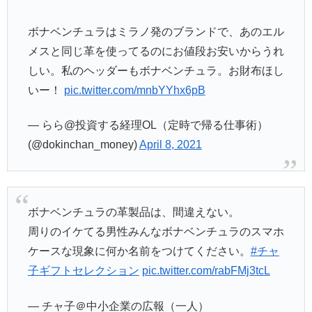
ボナベンチュラはミラノ発のブランドで、あのエル
メスと同じ革を使ってるのにお値段お安いからうれ
しい。私のヘッダーもボナベンチュラ。お財布ほし
いー！
pic.twitter.com/mnbYYhx6pB
— らら@投資する経理OL（定時で帰る仕事術）
(@dokinchan_money)
April 8, 2021
ボナベンチュラの革製品は、間違えない。
周りのイケてる男性みんなボナベンチュラのスマホ
ケースな現象に何か名前をつけてください。
#チャ
子ギフトセレクション
pic.twitter.com/rabFMj3tcL
— チャ子＠中小企業の広報（一人）