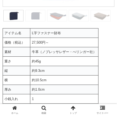
アイテム名
L字ファスナー財布
価格（税込）
27,500円～
素材
牛革（ノブレッサレザー・ぺリンガー社）
重さ
約45g
縦
約9.3cm
横
約10.5cm
厚み
約1.0cm
小銭入れ
1
札入れ
2
ホーム
検索
トップ
サイドバー