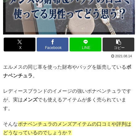
X
Facebook
LINE
コピー
2021.08.14
エルメスの同じ革を使った財布やバッグを販売している
ボ
ナベンチュラ
。
レディースブランドのイメージの強いボナベンチュラです
が、実は
メンズ
でも使えるアイテムが多く売られていま
す。
そんな
ボナベンチュラのメンズアイテムの口コミや評判は
どうなっているのでしょうか？