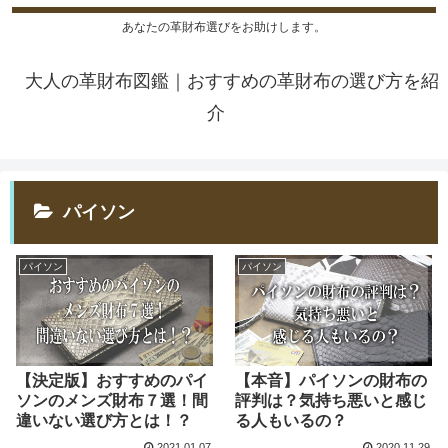
あなたの革財布選びをお助けします。
大人の革財布図鑑｜おすすめの革財布の選び方を紹
介
パイソン
パイソン
パイソン
【決定版】おすすめのパイ
【本音】パイソンの財布の
ソンのメンズ財布７選！間
評判は？気持ち悪いと感じ
違いない選び方とは！？
る人もいるの？
2021.01.07
2020.11.29