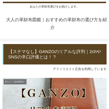
あなたの革財布選びをお助けします。
大人の革財布図鑑｜おすすめの革財布の選び方を紹
介
【ステマなし】GANZOのリアルな評判｜2chや
SNSの辛口評価とは！？
アフィリエイト広告を利用しています
ガンゾ（GANZO）